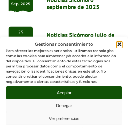
Sep, 2025
septiembre de 2025
25
Noticias Sicómoro julio de
Jul, 2025
2025
Gestionar consentimiento
Para ofrecer las mejores experiencias, utilizamos tecnologías
como las cookies para almacenar y/o acceder a la información
del dispositivo. El consentimiento de estas tecnologías nos
permitirá procesar datos como el comportamiento de
navegación o las identificaciones únicas en este sitio. No
consentir o retirar el consentimiento, puede afectar
Forma parte de la comunidad
negativamente a ciertas características y funciones.
Sicómoro
Aceptar
Recibe nuestras noticias,
Denegar
publicaciones y participa en los
Ver preferencias
eventos que organizamos para