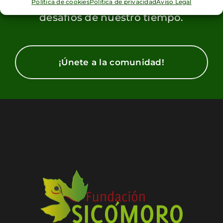
reflexionar juntos sobre los grandes
Política de cookies
Política de privacidad
Aviso Legal
desafíos de nuestro tiempo.
¡Únete a la comunidad!