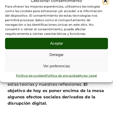
Gestionar consentimiento
relaciones de los seres humanos.
Para ofrecer las mejores experiencias, utilizamos tecnologías
como las cookies para almacenar y/o acceder a la información
del dispositivo. El consentimiento de estas tecnologías nos
Se puede decir que en sociología existen
permitirá procesar datos como el comportamiento de
múltiples corrientes de estudio en el que se
navegación o las identificaciones únicas en este sitio. No
aplica una u otra visión de la sociedad
consentir o retirar el consentimiento, puede afectar
negativamente a ciertas características y funciones.
(entendida siempre como un sistema) que
difieren mucho en el modo de entende la
Aceptar
sociedad.
Denegar
Si tenéis interés en conocer estas teorías os
animamos (en primera instancia) a consultar
Ver preferencias
wikipedia
, nosotros abriremos una línea de
Política de cookies
Política de privacidad
Aviso Legal
blog en un futuro próximo para acercaros
estas teorías y nuestras reflexiones.
El
objetivo de hoy es poner encima de la mesa
algunos efectos sociales derivados de la
disrupción digital.