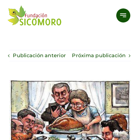
Saltar
al
contenido
Publicación anterior
Próxima publicación
Ver
imagen
más
grande