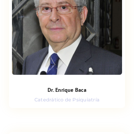
Dr. Enrique Baca
Dr. Enrique Baca
Catedrático de Psiquiatría