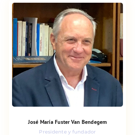
José María Fuster Van Bendegem
José María Fuster Van Bendegem
Presidente y fundador