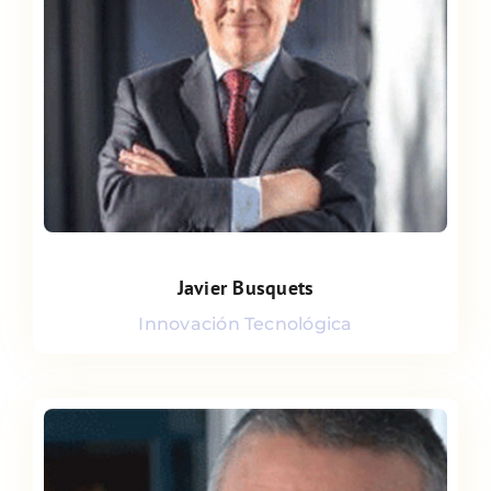
Javier Busquets
Javier Busquets
Innovación Tecnológica