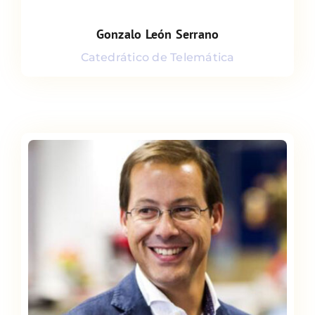
Gonzalo León Serrano
Gonzalo León Serrano
Catedrático de Telemática