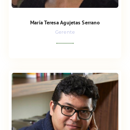
María Teresa Agujetas Serrano
María Teresa Agujetas Serrano
Gerente