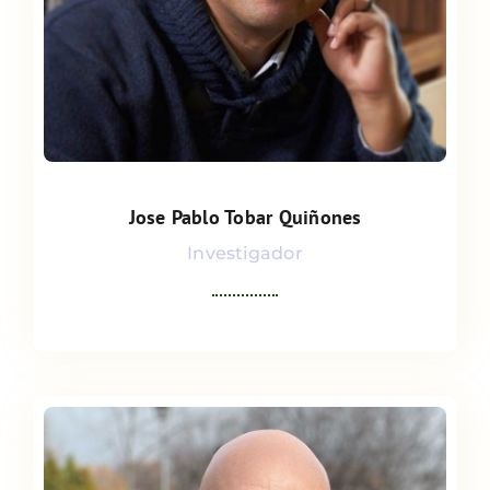
Jose Pablo Tobar Quiñones
Jose Pablo Tobar Quiñones
Investigador