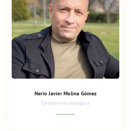
Nerio Javier Molina Gómez
Nerio Javier Molina Gómez
Gestión tecnológica