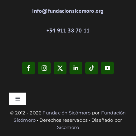
info@fundacionsicomoro.org
+34 911 38 70 11
Toggle
Navigation
© 2012 - 2026
Fundación Sicómoro
por
Fundación
Privacidad
Sicómoro
• Derechos reservados • Diseñado por
Sicómoro
Cookies