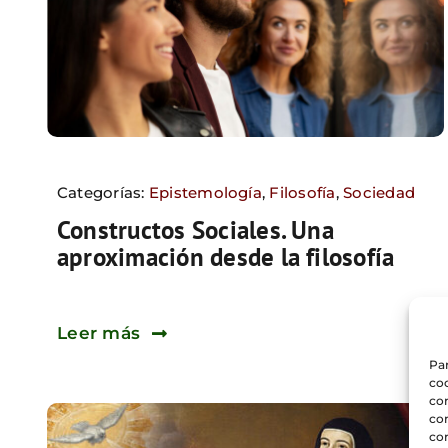
Categorías:
Epistemología
,
Filosofía
,
Sociedad
Constructos Sociales. Una
aproximación desde la filosofía
Leer más
Par
coo
co
com
con