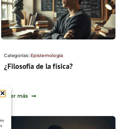
Categorías:
Epistemología
¿Filosofía de la física?
Leer más
 No
as