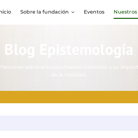
nicio
Sobre la fundación
Eventos
Nuestros
Blog Epistemología
reflexiones sobre el conocimiento sistémico y su impa
de la realidad.
R