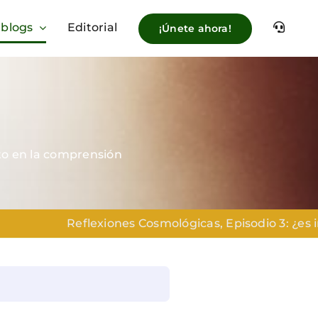
 blogs
Editorial
¡Únete ahora!
cto en la comprensión
eflexiones Cosmológicas, Episodio 3: ¿es ingenua la id