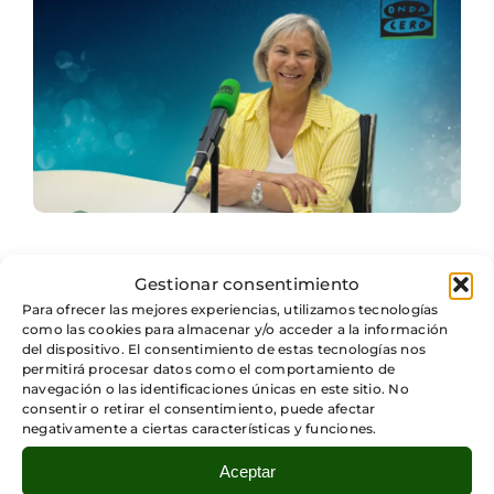
Categorías:
Colaboradores
Gestionar consentimiento
Para ofrecer las mejores experiencias, utilizamos tecnologías
Rosa María Martín Aranda: “Donde esté voy a
como las cookies para almacenar y/o acceder a la información
hacer el bien”
del dispositivo. El consentimiento de estas tecnologías nos
permitirá procesar datos como el comportamiento de
navegación o las identificaciones únicas en este sitio. No
Leer más
consentir o retirar el consentimiento, puede afectar
negativamente a ciertas características y funciones.
Aceptar