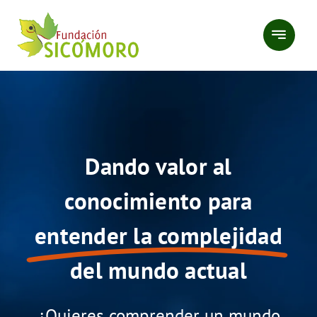
Saltar
al
contenido
Dando valor al
conocimiento para
entender la complejidad
del mundo actual
¿Quieres comprender un mundo