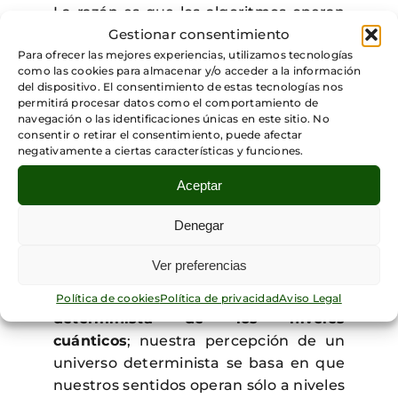
La razón es que los algoritmos operan
a un nivel sintáctico, mientras que el
Gestionar consentimiento
ser humano, en sus procesos de
Para ofrecer las mejores experiencias, utilizamos tecnologías
como las cookies para almacenar y/o acceder a la información
comprensión del lenguaje operan a un
del dispositivo. El consentimiento de estas tecnologías nos
nivel semántico.
permitirá procesar datos como el comportamiento de
navegación o las identificaciones únicas en este sitio. No
consentir o retirar el consentimiento, puede afectar
La estructura biológica de nuestros
negativamente a ciertas características y funciones.
cerebros
, sugiere la existencia de
determinados
procesos a niveles
Aceptar
cuánticos
, al igual que se da en otros
Denegar
procesos biológicos o químicos.
Aunque es una cuestión sujeta a
Ver preferencias
polémica, se acepta generalmente la
naturaleza esencialmente no
Política de cookies
Política de privacidad
Aviso Legal
determinista de los niveles
cuánticos
; nuestra percepción de un
universo determinista se basa en que
nuestros sentidos operan sólo a niveles