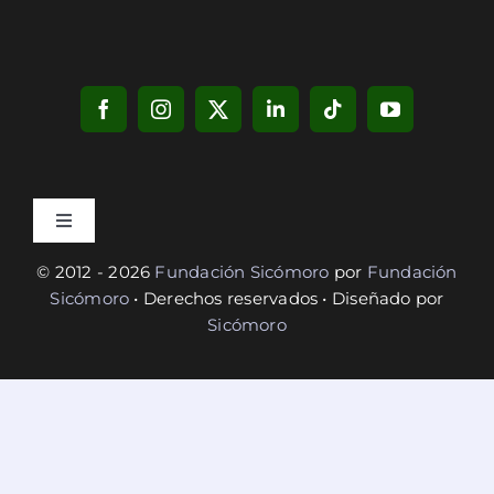
Toggle
Navigation
© 2012 - 2026
Fundación Sicómoro
por
Fundación
Privacidad
Sicómoro
• Derechos reservados • Diseñado por
Sicómoro
Cookies
Términos