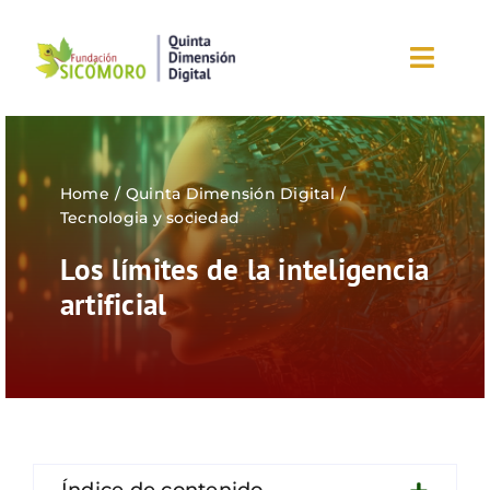
Saltar
al
Toggl
contenido
Navig
Inicio
Home
Quinta Dimensión Digital
Sobre la fundación
Tecnologia y sociedad
Los límites de la inteligencia
Eventos
artificial
Nuestros blogs
Editorial
¡Únete ahora!
Índice de contenido