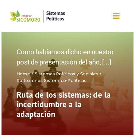
Saltar
al
Toggl
contenido
Navig
Inicio
Como habíamos dicho en nuestro
Sobre la fundación
post de presentación del año,
[...]
Eventos
Home
Sistemas Políticos y Sociales
Reflexiones Sistemico-Políticas
Nuestros blogs
Ruta de los sistemas: de la
incertidumbre a la
Editorial
adaptación
¡Únete ahora!