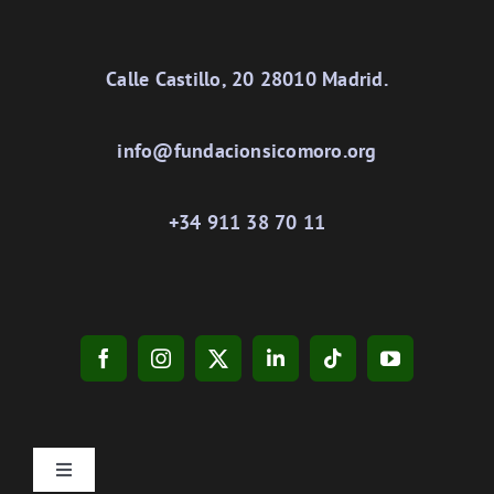
Calle Castillo, 20 28010 Madrid.
info@fundacionsicomoro.org
+34 911 38 70 11
Toggle