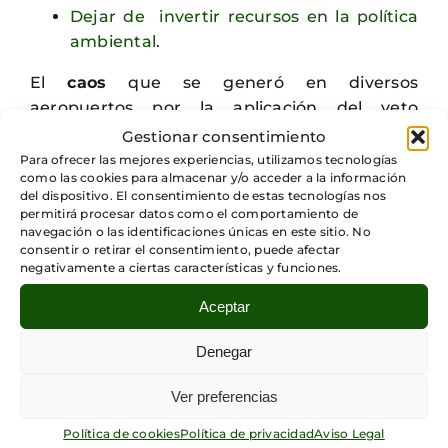
Dejar de invertir recursos en la política
ambiental
.
El
caos
que se generó en diversos
aeropuertos por la aplicación del veto
migratorio , sumado a las
protestas
Gestionar consentimiento
organizadas por diferentes colectivos, han
Para ofrecer las mejores experiencias, utilizamos tecnologías
como las cookies para almacenar y/o acceder a la información
sido una constante en las primeras semanas
del dispositivo. El consentimiento de estas tecnologías nos
de la administración Trump.
permitirá procesar datos como el comportamiento de
navegación o las identificaciones únicas en este sitio. No
consentir o retirar el consentimiento, puede afectar
Actualmente, el veto migratorio ha sido
negativamente a ciertas características y funciones.
frenado en seco por varias decisiones
judiciales,
el presidente no ha tardado en
Aceptar
responder desde su red social favorita ,
Denegar
Twitter,
atacando a los jueces y a los
tribunales
.
Ver preferencias
Para finalizar este apartado, podemos decir
Política de cookies
Política de privacidad
Aviso Legal
que enero terminó de la misma menera en