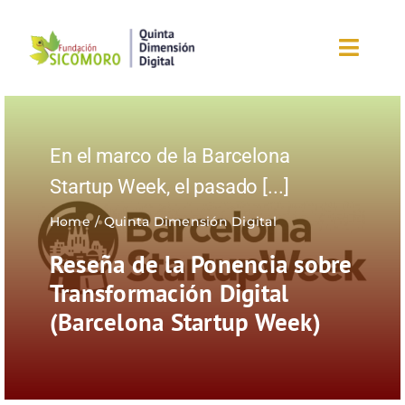
Saltar
al
Toggl
contenido
Navig
Inicio
En el marco de la Barcelona
Sobre la fundación
Startup Week, el pasado
[...]
Eventos
Home
Quinta Dimensión Digital
Reseña de la Ponencia sobre
Nuestros blogs
Transformación Digital
(Barcelona Startup Week)
Editorial
¡Únete ahora!