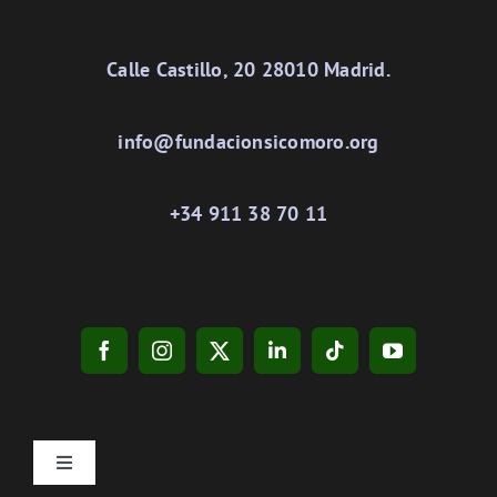
Calle Castillo, 20 28010 Madrid.
info@fundacionsicomoro.org
+34 911 38 70 11
Toggle
Navigation