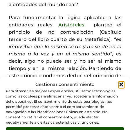
a entidades del mundo real?
Para fundamentar la lógica aplicable a las
entidades reales,
Aristóteles
planteó el
principio de no contradicción (Capítulo
tercero del libro cuarto de su Metafísica):
“es
imposible que lo mismo se dé y no se dé en lo
mismo a la vez y en el mismo sentido”
, es
decir, algo no puede ser y no ser al mismo
tiempo y en la misma relación. Partiendo de
este principio podemos deducir el principio de
identidad (A=A). Pero si lo consideramos
Gestionar consentimiento
detenidamente, vemos que en su
Para ofrecer las mejores experiencias, utilizamos tecnologías
como las cookies para almacenar y/o acceder a la información
formulación, Aristóteles está poniendo como
del dispositivo. El consentimiento de estas tecnologías nos
condición para la validez del principio de
permitirá procesar datos como el comportamiento de
identidad que ésta se dé al mismo tiempo. Es
navegación o las identificaciones únicas en este sitio. No
consentir o retirar el consentimiento, puede afectar
decir, desde una perspectiva puramente
negativamente a ciertas características y funciones.
ontológica, todo objeto es idéntico a sí mismo