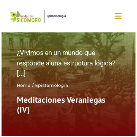
Saltar
al
Toggl
contenido
Navig
Inicio
¿Vivimos en un mundo que
Sobre la fundación
responde a una estructura lógica?
[...]
Eventos
Home
Epistemología
Nuestros blogs
Meditaciones Veraniegas
(IV)
Editorial
¡Únete ahora!