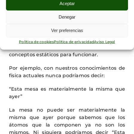
Aceptar
en un instante dado.
Denegar
Si un concepto cambia de sentido a lo largo
de un razonamiento lógico, al no ser válido el
Ver preferencias
principio de identidad, deja de ser válida la
lógica que estamos aplicando. Es decir, la
Política de cookies
Política de privacidad
Aviso Legal
lógica aristotélica también necesita de
conceptos estáticos para funcionar.
Por ejemplo, con nuestros conocimientos de
física actuales nunca podríamos decir:
“Esta mesa es materialmente la misma que
ayer”
La mesa no puede ser materialmente la
misma que ayer porque sabemos que los
átomos que la componen ya no son los
mismos. Ni siquiera podríamos decir “Esta