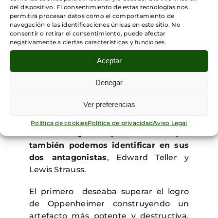
pese a los diversos acontecimientos
del dispositivo. El consentimiento de estas tecnologías nos
que le invitaban a realizar ese tipo de
permitirá procesar datos como el comportamiento de
navegación o las identificaciones únicas en este sitio. No
reflexión crítica: conversaciones con
consentir o retirar el consentimiento, puede afectar
colegas, citas del Bhagavad Gita,
negativamente a ciertas características y funciones.
información recibida sobre la marcha
Aceptar
de la guerra, etc., en fin, el frenesí por
alcanzar el resultado provocaba su
Denegar
desinterés por
reflexionar acerca de
la conveniencia o las consecuencias
Ver preferencias
de alcanzarlo
.
Política de cookies
Política de privacidad
Aviso Legal
Ambición y comportamiento que
también podemos identificar en sus
dos antagonistas
, Edward Teller y
Lewis Strauss.
El primero deseaba superar el logro
de Oppenheimer construyendo un
artefacto más potente y destructiva,