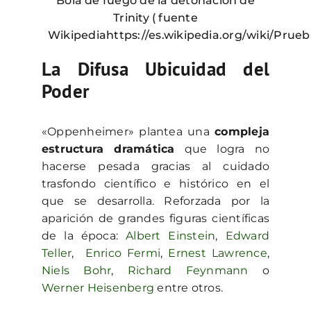
Bola de fuego de la detonación de
Trinity ( fuente
Wikipediahttps://es.wikipedia.org/wiki/Prueba
La Difusa Ubicuidad del
Poder
«Oppenheimer» plantea una
compleja
estructura dramática
que logra no
hacerse pesada gracias al cuidado
trasfondo científico e histórico en el
que se desarrolla. Reforzada por la
aparición de grandes figuras científicas
de la época:
Albert Einstein
,
Edward
Teller
,
Enrico Fermi
,
Ernest Lawrence
,
Niels Bohr
,
Richard Feynmann
o
Werner Heisenberg
entre otros.