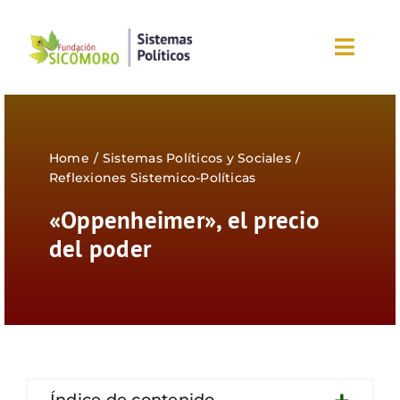
Saltar
al
Toggl
contenido
Navig
Inicio
Home
Sistemas Políticos y Sociales
Sobre la fundación
Reflexiones Sistemico-Políticas
«Oppenheimer», el precio
Eventos
del poder
Nuestros blogs
Editorial
¡Únete ahora!
Índice de contenido