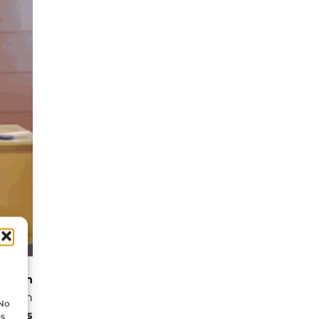
dición
sación
 No
 a los
as