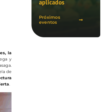
aplicados
Próximos
eventos
es, la
tega y
asaga.
ela de
ectura
ierta
.