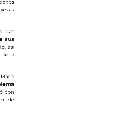
odoxos
giosas
a. Las
e sus
o, así
 de la
 María
blema
ió con
n modo