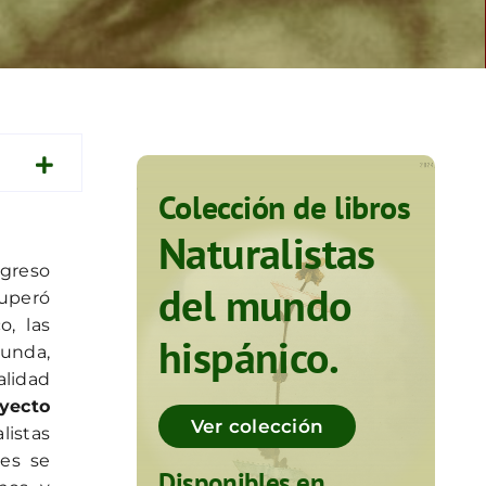
Colección de libros
Naturalistas
greso
del mundo
uperó
o, las
hispánico.
cunda,
alidad
yecto
Ver colección
listas
des se
Disponibles en