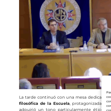
Par
coo
La tarde continuó con una mesa dedicada 
co
filosófica de la Escuela
, protagonizada por
com
adquirió un tono particularmente ético. S
con