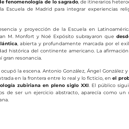
, de fenomenología de lo sagrado
, de itinerarios heter
 Escuela de Madrid para integrar experiencias reli
esencia y proyección de la Escuela en Latinoaméric
uan M. Monfort y Noé Expósito subrayaron que
desd
lántica
, abierta y profundamente marcada por el exili
ad histórica del continente americano. La afirmación
í gran resonancia.
ri ocupó la escena. Antonio González, Ángel González y
rada en la frontera entre lo real y lo ficticio, en
el pro
tología zubiriana en pleno siglo XXI
. El público sigu
jos de ser un ejercicio abstracto, aparecía como u
ana.