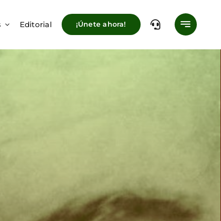
s
Editorial
¡Únete ahora!