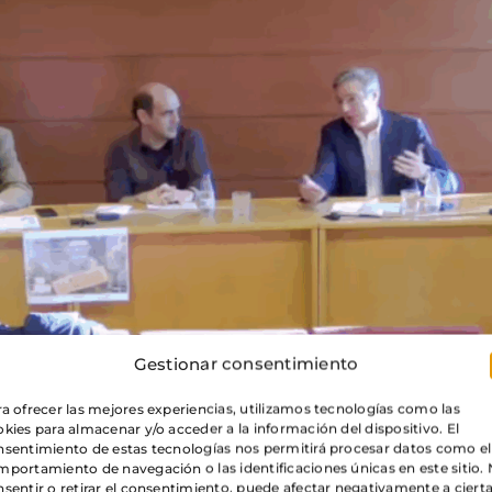
Gestionar consentimiento
a ofrecer las mejores experiencias, utilizamos tecnologías como las
kies para almacenar y/o acceder a la información del dispositivo. El
a
la guerra civil como punto de inflexión para la tra
nsentimiento de estas tecnologías nos permitirá procesar datos como el
 Jesús Conill, Carlos Nieto y Jesús M. Díaz. La conver
portamiento de navegación o las identificaciones únicas en este sitio.
e reivindicó
una razón integradora
y plural frente
sentir o retirar el consentimiento, puede afectar negativamente a ciert