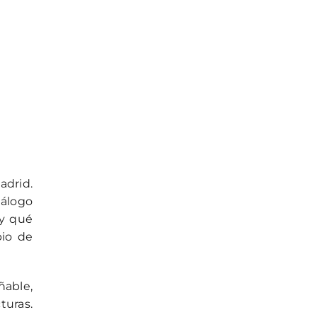
adrid.
iálogo
y qué
pio de
ñable,
turas.