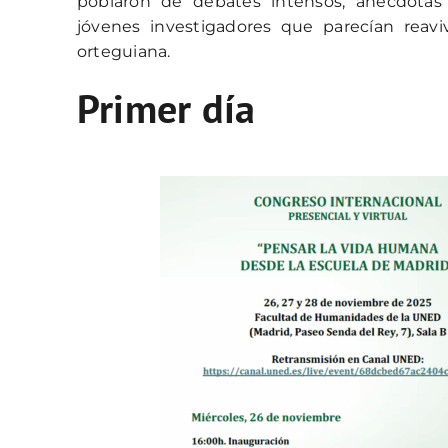
poblaron de debates intensos, anécdotas
jóvenes investigadores que parecían reaviva
orteguiana.
Primer día