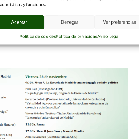
acterísticas y funciones.
 el politicismo que, en ocasiones, ha distorsiona
 alusión a las políticas de memoria, a las tensiones
asado mostró hasta qué punto el legado de la Escuela
Aceptar
Denegar
Ver preferencias
Política de cookies
Política de privacidad
Aviso Legal