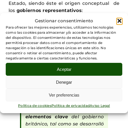
Estado, siendo éste el origen conceptual de
los
gobiernos representativos
:
Gestionar consentimiento
Para ofrecer las mejores experiencias, utilizamos tecnologías
Los escritos de Locke parecen
como las cookies para almacenar y/o acceder a la información
apuntar en varias direcciones a
del dispositivo. El consentimiento de estas tecnologías nos
permitirá procesar datos como el comportamiento de
la vez. Sugieren la importancia
navegación o las identificaciones únicas en este sitio. No
de asegurar los derechos de los
consentir o retirar el consentimiento, puede afectar
negativamente a ciertas características y funciones.
individuos, la soberanía popular,
la regla mayoritaria, la división
Aceptar
de poderes dentro del Estado, la
monarquía constitucional y un
Denegar
sistema de gobierno
Ver preferencias
representativo de
tipo parlamentario: una
Política de cookies
Política de privacidad
Aviso Legal
anticipación directa de los
elementos clave
del gobierno
británico, tal como se desarrolló