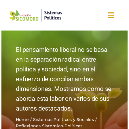
Saltar
al
Toggl
contenido
Navig
Inicio
El pensamiento liberal no se basa
Sobre la fundación
en la separación radical entre
política y sociedad, sino en el
Eventos
esfuerzo de conciliar ambas
Nuestros blogs
dimensiones. Mostramos como se
aborda esta labor en varios de sus
Editorial
autores destacados.
¡Únete ahora!
Home
Sistemas Políticos y Sociales
Reflexiones Sistemico-Políticas