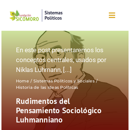
Saltar
al
Toggl
contenido
Navig
Inicio
En este post presentaremos los
Sobre la fundación
conceptos centrales, usados por
Niklas Luhmann,
[...]
Eventos
Home
Sistemas Políticos y Sociales
Nuestros blogs
Historia de las Ideas Políticas
Rudimentos del
Editorial
Pensamiento Sociológico
Luhmanniano
¡Únete ahora!