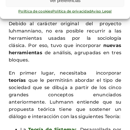
Ver preferencias
poder operar con estos conceptos
y
construir
nuevo conocimiento
.
Política de cookies
Política de privacidad
Aviso Legal
Debido al carácter original del proyecto
luhmanniano, no era posible recurrir a las
herramientas usadas por la sociología
clásica. Por eso, tuvo que incorporar
nuevas
herramientas
de análisis, agrupadas en tres
bloques.
En primer lugar, necesitaba incorporar
teorías
que le permitirán abordar el tipo de
sociedad que se dibuja a partir de los cinco
grandes conceptos enunciados
anteriormente. Luhmann entiende que su
propuesta teórica tiene que sostener un
diálogo e interacción con las siguientes Teoría:
La
Teoría de Sistema
s
. Desarrollada por