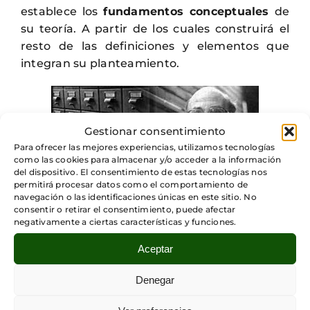
establece los
fundamentos conceptuales
de
su teoría. A partir de los cuales construirá el
resto de las definiciones y elementos que
integran su planteamiento.
Gestionar consentimiento
Para ofrecer las mejores experiencias, utilizamos tecnologías
como las cookies para almacenar y/o acceder a la información
del dispositivo. El consentimiento de estas tecnologías nos
permitirá procesar datos como el comportamiento de
Instrumentos y herramientas
navegación o las identificaciones únicas en este sitio. No
consentir o retirar el consentimiento, puede afectar
conceptuales
negativamente a ciertas características y funciones.
Aceptar
Para poner en marcha su proyecto, Luhmann
Denegar
todavía requería otros elementos:
herramientas e instrumentos con los que