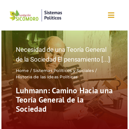
Saltar
al
Toggl
contenido
Navig
Inicio
Necesidad de una Teoría General
Sobre la fundación
de la Sociedad El pensamiento
[...]
Eventos
Home
Sistemas Políticos y Sociales
Historia de las Ideas Políticas
Nuestros blogs
Luhmann: Camino Hacia una
Teoría General de la
Editorial
Sociedad
¡Únete ahora!