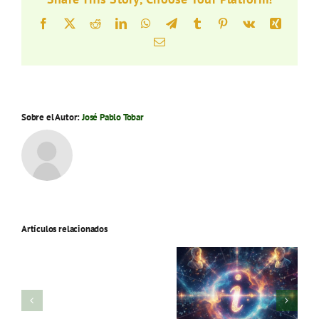
Facebook
X
Reddit
LinkedIn
WhatsApp
Telegram
Tumblr
Pinterest
Vk
Xing
Correo
electrónico
Sobre el Autor:
José Pablo Tobar
Artículos relacionados