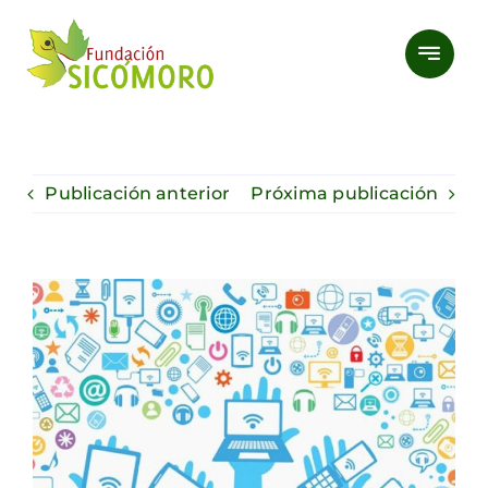
Saltar
al
contenido
Publicación anterior
Próxima publicación
Ver
imagen
más
grande