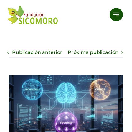
Saltar
al
contenido
Publicación anterior
Próxima publicación
Ver
imagen
más
grande