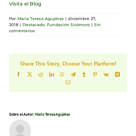
Visita el Blog
Por
Maria Teresa Agujetas
|
diciembre 27,
2018
|
Destacado
,
Fundación Sicómoro
|
Sin
comentarios
Share This Story, Choose Your Platform!
Facebook
X
Reddit
LinkedIn
WhatsApp
Telegram
Tumblr
Pinterest
Vk
Xing
Correo
electrónico
Sobre el Autor:
Maria Teresa Agujetas