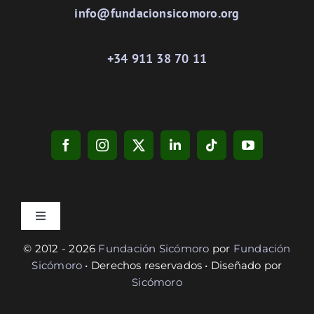
info@fundacionsicomoro.org
+34 911 38 70 11
Toggle
Navigation
© 2012 - 2026
Fundación Sicómoro
por
Fundación
Privacidad
Sicómoro
• Derechos reservados • Diseñado por
Sicómoro
Cookies