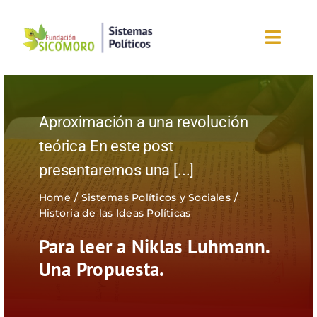
Saltar
al
Toggl
contenido
Navig
Inicio
Aproximación a una revolución
Sobre la fundación
teórica En este post
presentaremos una
[...]
Eventos
Home
Sistemas Políticos y Sociales
Nuestros blogs
Historia de las Ideas Políticas
Para leer a Niklas Luhmann.
Editorial
Una Propuesta.
¡Únete ahora!