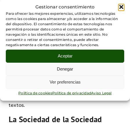
Gestionar consentimiento
Para ofrecer las mejores experiencias, utilizamos tecnologías
como las cookies para almacenar y/o acceder a la información
En este libro, Luhmann presenta los
del dispositivo. El consentimiento de estas tecnologías nos
fundamentos de su proyecto de
permitirá procesar datos como el comportamiento de
investigación social. En él explica, de forma
navegación o las identificaciones únicas en este sitio. No
consentir o retirar el consentimiento, puede afectar
detalla, los diferentes conceptos que utilizará
negativamente a ciertas características y funciones.
en su trabajo, su propuesta metodológica y lo
que entiende cuando habla de «Sistema».
Aceptar
Con esta obra, Luhmann pretende sentar las
Denegar
bases epistemológicas y metodológica sobre
Ver preferencias
las que construirá el resto de su teoría. La
adecuada comprensión de lo que escrito en
Política de cookies
Política de privacidad
Aviso Legal
esta obra facilitará el estudio de sus otros
textos.
La Sociedad de la Sociedad