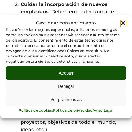
Cuidar la incorporación de nuevos
empleados
. Deben entender que ahí se
hacen las cosas de manera diferente y
Gestionar consentimiento
ver con sus propios ojos la creatividad de
Para ofrecer las mejores experiencias, utilizamos tecnologías
sus compañeros y la ausencia de
como las cookies para almacenar y/o acceder a la información
del dispositivo. El consentimiento de estas tecnologías nos
barreras mentales.
[vi]
.
permitirá procesar datos como el comportamiento de
Transparencia en la toma de
navegación o las identificaciones únicas en este sitio. No
decisiones:
La toma de decisiones debe
consentir o retirar el consentimiento, puede afectar
negativamente a ciertas características y funciones.
ser accesible y basada en los datos. Todos
y cada uno de los participantes deben
Aceptar
comprender las razones que llevan a
tomar una determinada estrategia para
Denegar
así ser autónomos en su realización
Ver preferencias
dentro de su ámbito de responsabilidad.
Mantener un acceso abierto a la mayor
Política de cookies
Política de privacidad
Aviso Legal
parte de la información (relación de
proyectos, objetivos de todo el mundo,
ideas, etc.)