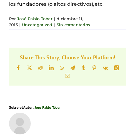
los fundadores (o altos directivos),etc.
Por
José Pablo Tobar
|
diciembre 11,
2015
|
Uncategorized
|
Sin comentarios
Share This Story, Choose Your Platform!
Facebook
X
Reddit
LinkedIn
WhatsApp
Telegram
Tumblr
Pinterest
Vk
Xing
Correo
electrónico
Sobre el Autor:
José Pablo Tobar