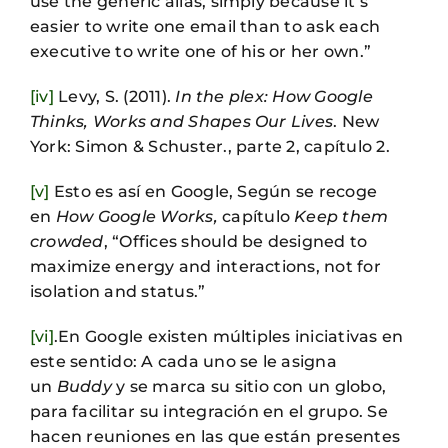
use the generic alias, simply because it’s
easier to write one email than to ask each
executive to write one of his or her own.”
[iv]
Levy, S. (2011).
In the plex: How Google
Thinks, Works and Shapes Our Lives
. New
York: Simon & Schuster., parte 2, capítulo 2.
[v]
Esto es así en Google, Según se recoge
en
How Google Works,
capítulo
Keep them
crowded
, “Offices should be designed to
maximize energy and interactions, not for
isolation and status.”
[vi]
.En Google existen múltiples iniciativas en
este sentido: A cada uno se le asigna
un
Buddy
y se marca su sitio con un globo,
para facilitar su integración en el grupo. Se
hacen reuniones en las que están presentes