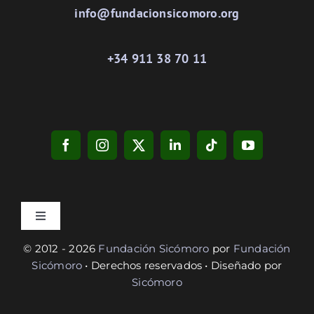
info@fundacionsicomoro.org
+34 911 38 70 11
Toggle
Navigation
© 2012 - 2026
Fundación Sicómoro
por
Fundación
Privacidad
Sicómoro
• Derechos reservados • Diseñado por
Sicómoro
Cookies