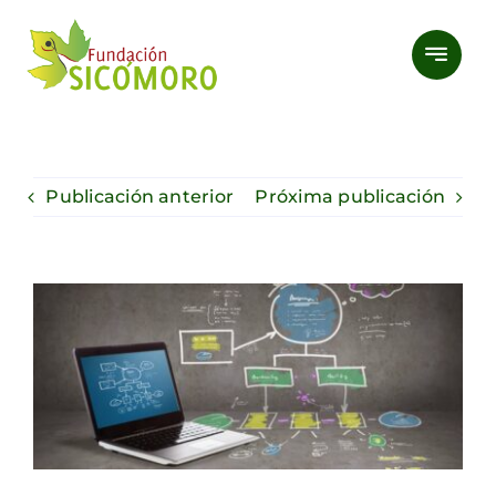
Saltar
al
contenido
Publicación anterior
Próxima publicación
Ver
imagen
más
grande