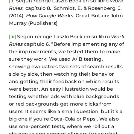
[ii]
Según recoge Laszlo Bock en su libro
Work
Rules,
capítulo 8. Schmidt, E. & Rosenberg, J.
(2014).
How Google Works.
Great Britain: John
Murray (Publishers)
[iii]
Según recoge Laszlo Bock en su libro
Work
Rules
capítulo 6, “Before implementing any of
the improvements, we tested them to make
sure they work. We used A/ B testing,
showing evaluators two sets of search results
side by side, then watching their behavior
and getting their feedback on which results
were better. An easy illustration would be
testing whether ads with blue backgrounds
or red backgrounds get more clicks from
users. It seems like a small question, but it’s a
big one if you’re Coca-Cola or Pepsi. We also
use one-percent tests, where we roll out a
change to one percent of users to see what