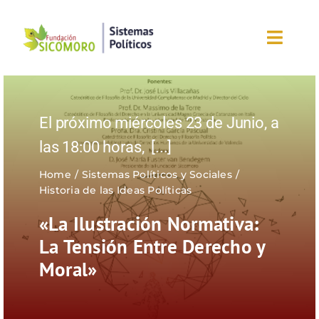
Saltar
al
Toggl
contenido
Navig
Inicio
El próximo miércoles 23 de Junio, a
Sobre la fundación
las 18:00 horas,
[...]
Eventos
Home
Sistemas Políticos y Sociales
Historia de las Ideas Políticas
Nuestros blogs
«La Ilustración Normativa:
La Tensión Entre Derecho y
Editorial
Moral»
¡Únete ahora!