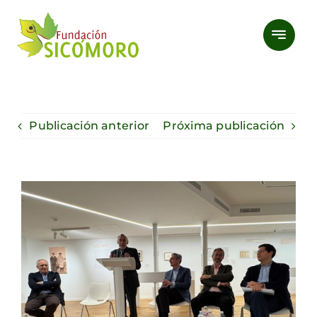
Saltar
al
contenido
Publicación anterior
Próxima publicación
Ver
imagen
más
grande