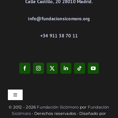
Calle Castillo, 20 28010 Madrid.
info@fundacionsicomoro.org
+34 911 38 70 11
Toggle
Navigation
© 2012 - 2026
Fundación Sicómoro
por
Fundación
Privacidad
Sicómoro
• Derechos reservados • Diseñado por