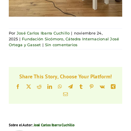
Por
José Carlos Ibarra Cuchillo
|
noviembre 24,
2025
|
Fundación Sicómoro
,
Cátedra Internacional José
Ortega y Gasset
|
Sin comentarios
Share This Story, Choose Your Platform!
Facebook
X
Reddit
LinkedIn
WhatsApp
Telegram
Tumblr
Pinterest
Vk
Xing
Correo
electrónico
Sobre el Autor:
José Carlos Ibarra Cuchillo