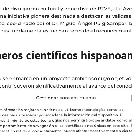
de divulgación cultural y educativa de RTVE, «La Ave
na iniciativa pionera destinada a destacar las valios
to, coordinado por el Dr. Miguel Ángel Puig-Samper, b
iones fundamentales, no han recibido el reconocimiento
eros científicos hispanoa
 se enmarca en un proyecto ambicioso cuyo objetivo es
s, contribuyeron significativamente al avance del conoc
 A través de la publicación de biografías de estos perso
Gestionar consentimiento
s contextos históricos y los desafíos que enfrentaron.
a ofrecer las mejores experiencias, utilizamos tecnologías como las
kies para almacenar y/o acceder a la información del dispositivo. El
nsentimiento de estas tecnologías nos permitirá procesar datos como el
portamiento de navegación o las identificaciones únicas en este sitio.
sentir o retirar el consentimiento, puede afectar negativamente a ciert