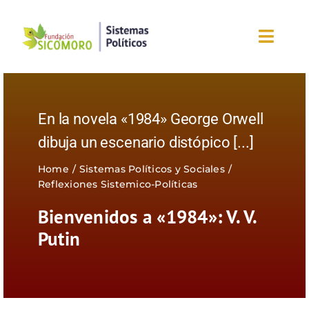
Saltar
al
Toggl
contenido
Navig
Inicio
En la novela «1984» George Orwell
Sobre la fundación
dibuja un escenario distópico
[...]
Eventos
Home
Sistemas Políticos y Sociales
Reflexiones Sistemico-Políticas
Nuestros blogs
Bienvenidos a «1984»: V. V.
Putin
Editorial
¡Únete ahora!