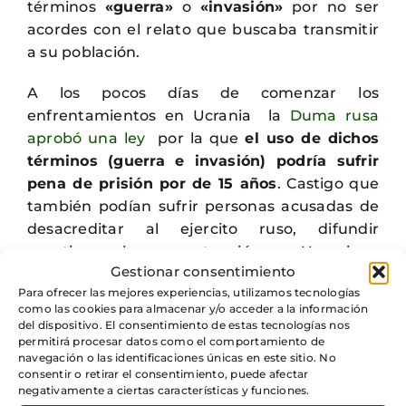
términos
«guerra»
o
«invasión»
por no ser
acordes con el relato que buscaba transmitir
a su población.
A los pocos días de comenzar los
enfrentamientos en Ucrania la
Duma rusa
aprobó una ley
por la que
el uso de dichos
términos (guerra e invasión) podría sufrir
pena de prisión por de 15 años
. Castigo que
también podían sufrir personas acusadas de
desacreditar al ejercito ruso, difundir
mentiras sobre su actuación en Ucrania o
Gestionar consentimiento
desinformar.
Para ofrecer las mejores experiencias, utilizamos tecnologías
como las cookies para almacenar y/o acceder a la información
Entendiendo por desinformación
dar a
del dispositivo. El consentimiento de estas tecnologías nos
conocer cualquier mensaje que vaya contra
permitirá procesar datos como el comportamiento de
navegación o las identificaciones únicas en este sitio. No
las afirmaciones oficiales que emita el
consentir o retirar el consentimiento, puede afectar
Kremlin.
negativamente a ciertas características y funciones.