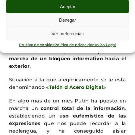
Si a esto le sumamos que dicha ley
endurece
Aceptar
las penas por protestar contra el gobierno o
Denegar
manifestarse contra la operación en Ucrania
,
de hecho hemos visto a personas detenidas
Ver preferencias
simplemente por exhibir una hoja en blanco,
así como las restricciones al uso de las redes
Política de cookies
Política de privacidad
Aviso Legal
sociales; podemos apreciar la
puesta en
marcha de un bloqueo informativo hacia el
exterior
.
Situación a la que alegóricamente se le está
denominando
«Telón d Acero Digital»
En algo mas de un mes Putin ha puesto en
marcha un
control total de la información
,
estableciendo un
uso eufemístico de las
expresiones
que nos puede recordar a la
neolengua, y ha conseguido aislar