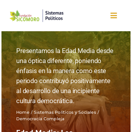
Saltar
al
Toggl
contenido
Navig
Inicio
Presentamos la Edad Media desde
Sobre la fundación
una óptica diferente, poniendo
énfasis en la manera como este
Eventos
periodo contribuyó positivamente
Nuestros blogs
al desarrollo de una incipiente
cultura democrática.
Editorial
Home
Sistemas Políticos y Sociales
Democracia Compleja
¡Únete ahora!