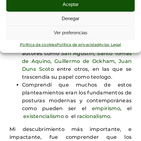
Aceptar
historia:
Denegar
Descubrí que en la Edad Media
ocurrieron muchas más cosas
de las
Ver preferencias
mencionadas en los libros de textos.
Política de cookies
Política de privacidad
Aviso Legal
Encontré reflexiones interesantes de
autores como
San Agustín
,
Santo Tomás
de Aquino
,
Guillermo de Ockham
,
Juan
Duns Scot
o entre otros, en las que se
trascendía su papel como teologo.
Comprendí que muchos de estos
planteamientos eran los fundamentos de
posturas modernas y contemporáneas
como pueden ser el
empirismo
, el
existencialismo
o el
racionalismo
.
Mi descubrimiento más importante, e
impactante, fue comprender que los