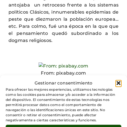
antojaba un retroceso frente a los sistemas
políticos Clásicos, innumerables epidemias de
peste que diezmaron la población europea…
etc. Para colmo, fué una época en la que que
el pensamiento quedó subordinado a los
dogmas religiosos.
From: pixabay.com
Gestionar consentimiento
Para ofrecer las mejores experiencias, utilizamos tecnologías
como las cookies para almacenar y/o acceder a la información
Ante la necesidad de aprobar los exámenes
del dispositivo. El consentimiento de estas tecnologías nos
permitirá procesar datos como el comportamiento de
no tuve otra opción que estudiar este periodo
navegación o las identificaciones únicas en este sitio. No
de la historia, pero solo lo suficiente para
consentir o retirar el consentimiento, puede afectar
aprobar. En este proceso algo cambio mi
negativamente a ciertas características y funciones.
forma de comprender esta etapa de nuestra