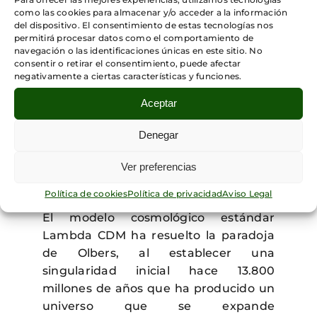
que formarían múltiples centros de
como las cookies para almacenar y/o acceder a la información
del dispositivo. El consentimiento de estas tecnologías nos
atracción dispersos.
permitirá procesar datos como el comportamiento de
navegación o las identificaciones únicas en este sitio. No
Sin embargo, además de ser inestable,
consentir o retirar el consentimiento, puede afectar
negativamente a ciertas características y funciones.
el modelo se enfrentó ya en el siglo XIX
con otros problemas, siendo el más
Aceptar
célebre la “paradoja de Olbers”, que
señaló la incompatibilidad de la
Denegar
oscuridad de la noche que en un
Ver preferencias
universo como el newtoniano debería
ser absolutamente brillante.
Política de cookies
Política de privacidad
Aviso Legal
El modelo cosmológico estándar
Lambda CDM ha resuelto la paradoja
de Olbers, al establecer una
singularidad inicial hace 13.800
millones de años que ha producido un
universo que se expande