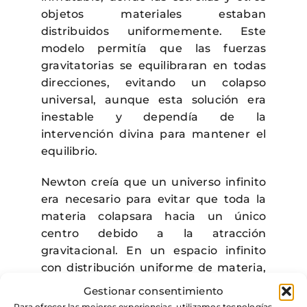
objetos materiales estaban
distribuidos uniformemente. Este
modelo permitía que las fuerzas
gravitatorias se equilibraran en todas
direcciones, evitando un colapso
universal, aunque esta solución era
inestable y dependía de la
intervención divina para mantener el
equilibrio.
Newton creía que un universo infinito
era necesario para evitar que toda la
materia colapsara hacia un único
centro debido a la atracción
gravitacional. En un espacio infinito
con distribución uniforme de materia,
los cuerpos celestes no se
Gestionar consentimiento
concentrarían en un solo punto, sino
Para ofrecer las mejores experiencias, utilizamos tecnologías