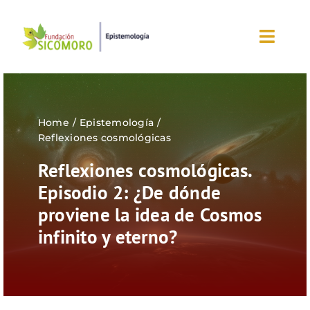
Saltar
al
Toggl
contenido
Navig
Inicio
Home
Epistemología
Sobre la fundación
Reflexiones cosmológicas
Reflexiones cosmológicas.
Eventos
Episodio 2: ¿De dónde
Nuestros blogs
proviene la idea de Cosmos
infinito y eterno?
Editorial
¡Únete ahora!