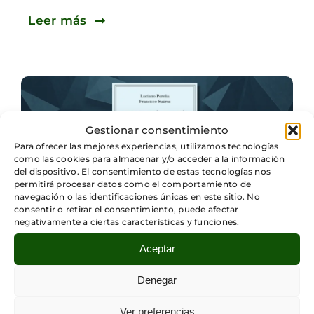
Leer más
Gestionar consentimiento
Para ofrecer las mejores experiencias, utilizamos tecnologías
como las cookies para almacenar y/o acceder a la información
del dispositivo. El consentimiento de estas tecnologías nos
permitirá procesar datos como el comportamiento de
navegación o las identificaciones únicas en este sitio. No
consentir o retirar el consentimiento, puede afectar
negativamente a ciertas características y funciones.
Aceptar
Categorías:
Fundación Sicómoro
,
Presentaciones
Denegar
Nota sobre la presentación de “La guerra, la
intervención y la paz internacional” de
Ver preferencias