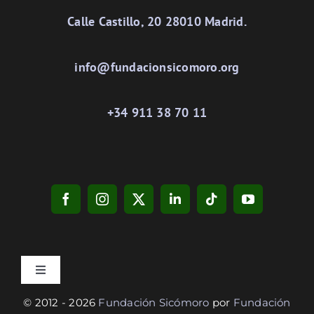
Calle Castillo, 20 28010 Madrid.
info@fundacionsicomoro.org
+34 911 38 70 11
Toggle
Navigation
© 2012 - 2026
Fundación Sicómoro
por
Fundación
Privacidad