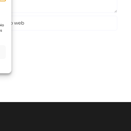
 No
as