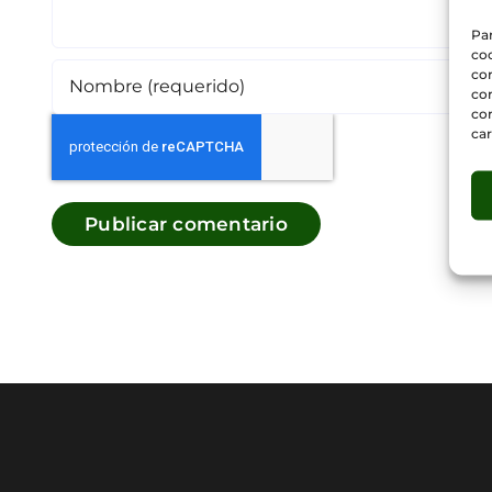
Par
coo
co
com
con
car