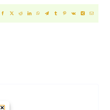
Facebook
X
Reddit
LinkedIn
WhatsApp
Telegram
Tumblr
Pinterest
Vk
Xing
Correo
electrónic