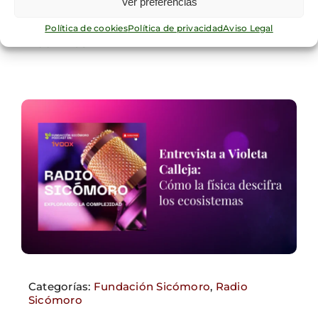
siempre hacia la izquierda?”
Ver preferencias
Política de cookies
Política de privacidad
Aviso Legal
Leer más
Categorías:
Fundación Sicómoro
,
Radio
Sicómoro