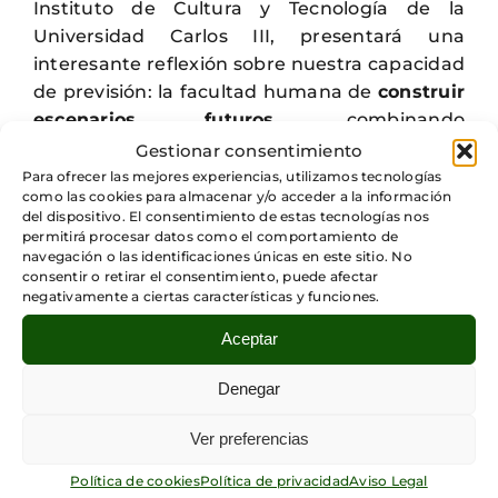
Instituto de Cultura y Tecnología de la
Universidad Carlos III, presentará una
interesante reflexión sobre nuestra capacidad
de previsión: la facultad humana de
construir
escenarios futuros
, combinando
aportaciones del pasado y observaciones del
Gestionar consentimiento
presente; y la manera en que se ve afectada
Para ofrecer las mejores experiencias, utilizamos tecnologías
como las cookies para almacenar y/o acceder a la información
por la
velocidad de cambios
que impone el
del dispositivo. El consentimiento de estas tecnologías nos
mundo tecnológico
actual.
permitirá procesar datos como el comportamiento de
navegación o las identificaciones únicas en este sitio. No
consentir o retirar el consentimiento, puede afectar
Comparte este evento
negativamente a ciertas características y funciones.
Aceptar
Denegar
Ver preferencias
Política de cookies
Política de privacidad
Aviso Legal