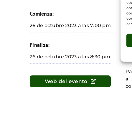
en
coo
co
Comienza:
com
El
con
Ma
car
26 de octubre 2023 a las 7:00 pm
u
Fu
Finaliza:
Pa
26 de octubre 2023 a las 8:30 pm
P
a
Web del evento
co