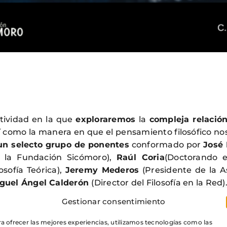
tividad en la que
exploraremos
la
compleja relación
í como la manera en que el pensamiento filosófico no
un selecto grupo de ponentes
conformado por
José
 la Fundación Sicómoro),
Raúl Coria
(Doctorando e
losofía Teórica),
Jeremy Mederos
(Presidente de la A
guel Ángel Calderón
(Director del Filosofía en la Red)
Gestionar consentimiento
ralelamente el evento servirá para
presentar el nue
losófica editada por Filosofía en la Red
, así como
a ofrecer las mejores experiencias, utilizamos tecnologías como las