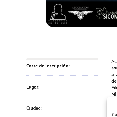
Ac
Coste de inscripción:
as
a 
de
Lugar:
Fi
Mi
Pa
Ciudad:
fi
Par