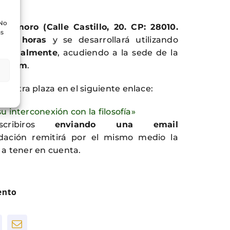
 No
icómoro (Calle Castillo, 20. CP: 28010.
as
9:00 horas
y se desarrollará utilizando
encialmente
, acudiendo a la sede de la
e zoom
.
vuestra plaza en el siguiente enlace:
u interconexión con la filosofía»
cribiros
enviando una email
dación remitirá por el mismo medio la
s a tener en cuenta.
ento