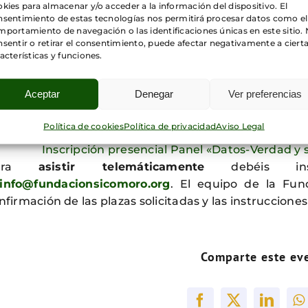
tre esta plataforma y nuestra Fundación.
kies para almacenar y/o acceder a la información del dispositivo. El
nsentimiento de estas tecnologías nos permitirá procesar datos como el
portamiento de navegación o las identificaciones únicas en este sitio.
 evento tendrá lugar en la
sede de la Fundación S
sentir o retirar el consentimiento, puede afectar negativamente a ciert
drid)
el
día 26 de Octubre a partir de las
1
acterísticas y funciones.
na
metodología mixta
, siendo posible participar
pres
ndación, o participando
de forma remota a través d
Aceptar
Denegar
Ver preferencias
ra
asistir de forma presencial es necesario
reservar 
Política de cookies
Política de privacidad
Aviso Legal
Inscripción presencial Panel «Datos-Verdad y s
ara
asistir telemáticamente
debéis ins
info@fundacionsicomoro.org
. El equipo de la Fun
nfirmación de las plazas solicitadas y las instruccione
Comparte este ev