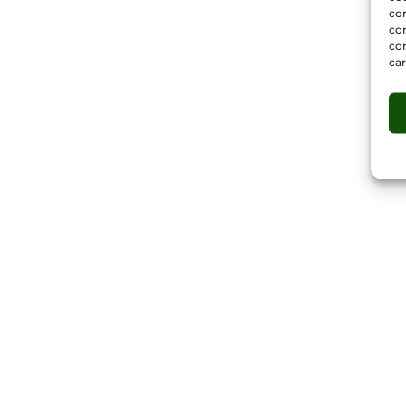
co
com
con
car