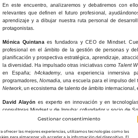
En este encuentro, analizaremos y debatiremos con ell
relevantes que definen el futuro profesional, ayudándon
aprendizaje y a dibujar nuestra ruta personal de desarro
protagonistas.
Mónica Quintana
es fundadora y CEO de Mindset. Cue
profesional en el ámbito de la gestión de personas y de
planificación y prospectiva estratégica, aprendizaje, atracci
la diversidad. Ha impulsado otras iniciativas como
Talent 
en España;
h4ckademy
, una experiencia inmersiva 
programadores,
Nomadia
, una escuela para el impulso del t
Network
, un ecosistema de talento de ámbito internacional, e
David Alayón
es experto en innovación y en tecnologías
consultoras Mindset y de Innuba; cofundador y socio de
So
(plataforma
live engagement
). Trabajó como responsable de
Gestionar consentimiento
creador del reconocido blog
Future Today
. Es docente en e
a ofrecer las mejores experiencias, utilizamos tecnologías como las
UXER y ha impartido conferencias en eventos como TEDx, 
kies para almacenar y/o acceder a la información del dispositivo. El