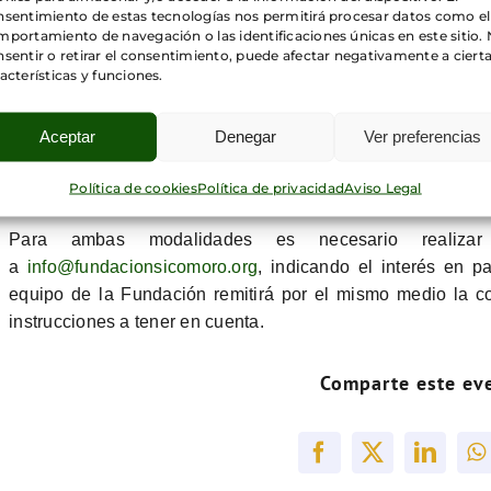
nsentimiento de estas tecnologías nos permitirá procesar datos como el
Ambos, Mónica y David, han sido
nombrados por la revi
portamiento de navegación o las identificaciones únicas en este sitio.
sentir o retirar el consentimiento, puede afectar negativamente a ciert
futuristas en España
en los últimos años.
acterísticas y funciones.
Como siempre, el encuentro tendrá lugar
en la sede de 
CP: 28010. Madrid) y se desarrollará utilizando u
Aceptar
Denegar
Ver preferencias
participar
presencialmente
,
acudiendo a la sede de la Fu
Política de cookies
Política de privacidad
Aviso Legal
través de Zoom
.
Para ambas modalidades es necesario realizar 
a
info@fundacionsicomoro.org
,
indicando el interés en pa
equipo de la Fundación remitirá por el mismo medio la co
instrucciones a tener en cuenta.
Comparte este ev