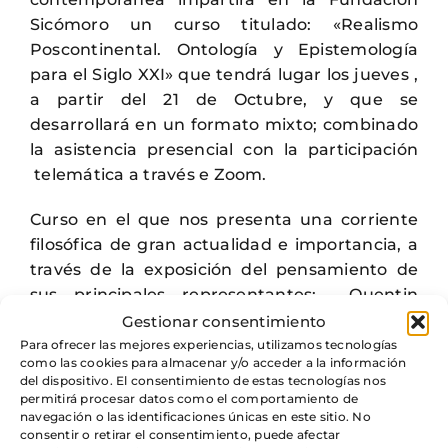
Sicómoro un curso titulado: «Realismo
Poscontinental. Ontología y Epistemología
para el Siglo XXI» que tendrá lugar los jueves ,
a partir del 21 de Octubre, y que se
desarrollará en un formato mixto; combinado
la asistencia presencial con la participación
telemática a través e Zoom.
Curso en el que nos presenta una corriente
filosófica de gran actualidad e importancia, a
través de la exposición del pensamiento de
sus principales representantes: Quentin
Meillassoux, Ray Brassier, Graham Harman,
Gestionar consentimiento
Iain Hamilton Grant, Maurizio Ferraris y
Para ofrecer las mejores experiencias, utilizamos tecnologías
como las cookies para almacenar y/o acceder a la información
Markus Gabriel. Nueva corriente filosófica
del dispositivo. El consentimiento de estas tecnologías nos
que sostiene un profundo debate con las
permitirá procesar datos como el comportamiento de
navegación o las identificaciones únicas en este sitio. No
posiciones posmodernas.
consentir o retirar el consentimiento, puede afectar