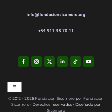
info@fundacionsicomoro.org
+34 911 38 70 11
Toggle
Navigation
© 2012 - 2026
Fundación Sicómoro
por
Fundación
Privacidad
Sicómoro
• Derechos reservados • Diseñado por
Sicómoro