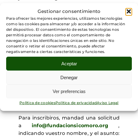
del panorama científico español
.
Gestionar consentimiento
Actualmente coordina la sección de
Para ofrecer las mejores experiencias, utilizamos tecnologías
ciencia del periódico La Razón, es
como las cookies para almacenar y/o acceder a la información
director de contenidos en el portal
del dispositivo. El consentimiento de estas tecnologías nos
permitirá procesar datos como el comportamiento de
científico Amautas, dirige y presenta
navegación o las identificaciones únicas en este sitio. No
varios podcasts sobre ciencia
consentir o retirar el consentimiento, puede afectar
(“Noosfera”, “Serendipias”,
negativamente a ciertas características y funciones.
“Mentescopia”), y ha participado en
Aceptar
numerosas charlas.
Denegar
El club se realizará a través de
Zoom, quienes se inscriban recibirán
Ver preferencias
el enlace de conexión en los días
Política de cookies
Política de privacidad
Aviso Legal
previos.
Para inscribiros, mandad una solicitud
a
info@fundacionsicomoro.org
,
indicando vuestro nombre, y el asunto: