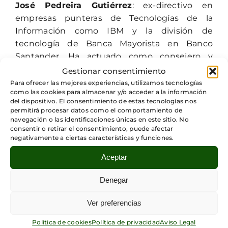
José Pedreira Gutiérrez
: ex-directivo en
empresas punteras de Tecnologías de la
Información como IBM y la división de
tecnología de Banca Mayorista en Banco
Santander. Ha actuado como consejero y
administrador de empresas subsidiarias de
Gestionar consentimiento
ambos grupos empresariales y ha participado
Para ofrecer las mejores experiencias, utilizamos tecnologías
como las cookies para almacenar y/o acceder a la información
en procesos de adquisición e integración de
del dispositivo. El consentimiento de estas tecnologías nos
otras empresas.
permitirá procesar datos como el comportamiento de
navegación o las identificaciones únicas en este sitio. No
consentir o retirar el consentimiento, puede afectar
Pedro Muñoz Luna
: ex-directivo de empresas
negativamente a ciertas características y funciones.
de primer nivel del sector de las Tecnologías
de la Información, tanto multinacionales
Aceptar
(Burroughs, Digital, Compaq) como nacionales
Denegar
(DINSA, Amper), y en áreas funcionales de
ventas, marketing y gestión de servicios,
Ver preferencias
siempre con responsabilidad de cuenta de
resultados y control financiero.
Política de cookies
Política de privacidad
Aviso Legal