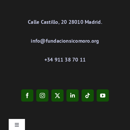
Calle Castillo, 20 28010 Madrid.
info@fundacionsicomoro.org
+34 911 38 70 11
Toggle