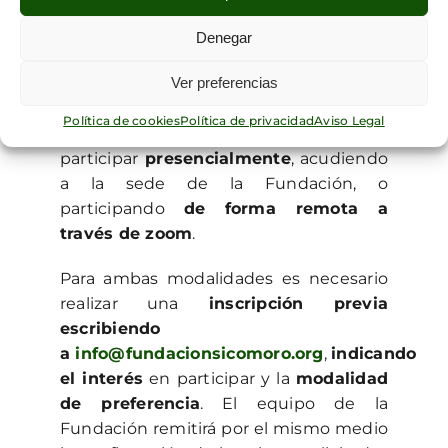
La charla tendrá lugar en la
sede de la
Denegar
Fundación Sicómoro (Calle Castillo,
20. CP: 28010. Madrid)
Ver preferencias
y se desarrollará
utilizando una
metodología mixta
,
Política de cookies
Política de privacidad
Aviso Legal
siendo posible
participar
presencialmente
, acudiendo
a la sede de la Fundación, o
participando
de forma remota a
través de zoom
.
Para ambas modalidades es necesario
realizar una
inscripción previa
escribiendo
a
info@fundacionsicomoro.org
,
indicando
el interés
en participar y la
modalidad
de preferencia
. El equipo de la
Fundación remitirá por el mismo medio