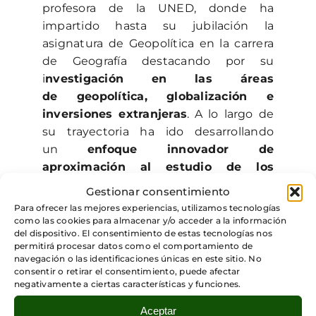
profesora de la UNED, donde ha
impartido hasta su jubilación la
asignatura de Geopolítica en la carrera
de Geografía destacando por su
i
nvestigación en las áreas
de geopolítica, globalización e
inversiones extranjeras
. A lo largo de
su trayectoria ha ido desarrollando
un
enfoque innovador de
aproximación al estudio de los
fenómenos políticos
, en el que
Gestionar consentimiento
incorpora la
reflexión sobre los
Para ofrecer las mejores experiencias, utilizamos tecnologías
aspectos geográficos
de los lugares
como las cookies para almacenar y/o acceder a la información
del dispositivo. El consentimiento de estas tecnologías nos
involucrados: recursos naturales de los
permitirá procesar datos como el comportamiento de
que dispone, ubicación geográfica,
navegación o las identificaciones únicas en este sitio. No
consentir o retirar el consentimiento, puede afectar
orografía, etc., lo que le permite dar una
negativamente a ciertas características y funciones.
visión más amplia del funcionamiento
de la política.
Aceptar