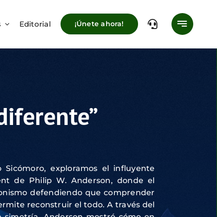
s
Editorial
¡Únete ahora!
diferente”
 Sicómoro, exploramos el influyente
rent de Philip W. Anderson, donde el
ccionismo defendiendo que comprender
rmite reconstruir el todo. A través del
e simetría, Anderson mostró cómo en