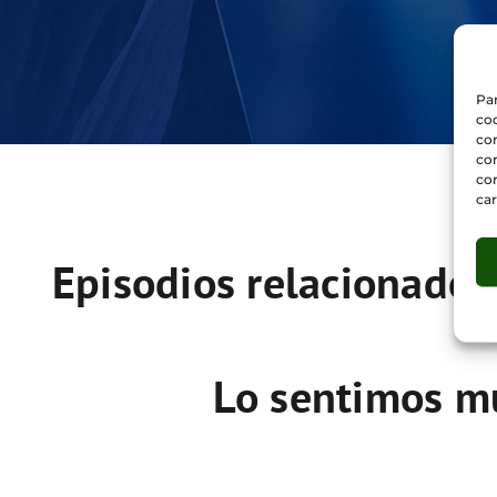
Par
coo
co
com
con
car
Episodios relacionados
Lo sentimos mu