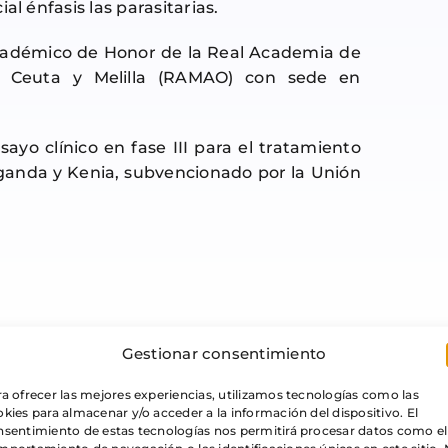
al énfasis las parasitarias.
cadémico de Honor de la Real Academia de
l, Ceuta y Melilla (RAMAO) con sede en
yo clínico en fase III para el tratamiento
Uganda y Kenia, subvencionado por la Unión
Gestionar consentimiento
a ofrecer las mejores experiencias, utilizamos tecnologías como las
kies para almacenar y/o acceder a la información del dispositivo. El
Libros de este autor
nsentimiento de estas tecnologías nos permitirá procesar datos como el
portamiento de navegación o las identificaciones únicas en este sitio.