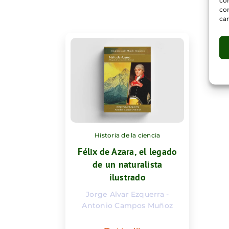
con
car
Historia de la ciencia
Félix de Azara, el legado
de un naturalista
ilustrado
Jorge Alvar Ezquerra -
Antonio Campos Muñoz