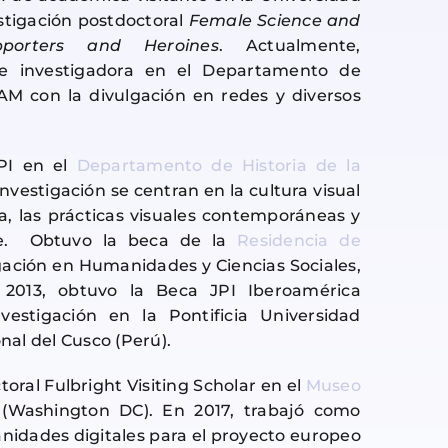
stigación postdoctoral
Female Science and
pporters and Heroines
. Actualmente,
 e investigadora en el Departamento de
UAM con la divulgación en redes y diversos
FPI en el
Departamento de Historia de la
investigación se centran en la cultura visual
cia, las prácticas visuales contemporáneas y
rte. Obtuvo la beca de la
Residencia de
igación en Humanidades y Ciencias Sociales,
 2013, obtuvo la Beca JPI Iberoamérica
estigación en la Pontificia Universidad
onal del Cusco (Perú).
oral Fulbright Visiting Scholar en el
Museo
(Washington DC). En 2017, trabajó como
nidades digitales para el proyecto europeo