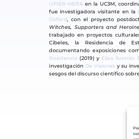
UPIER-HERA
en la UC3M, coordina
fue investigadora visitante en la
Oxford
, con el proyecto postdoc
Witches, Supporters and Heroine
trabajado en proyectos culturale
Cibeles, la Residencia de Es
documentando exposiciones c
Residencia
(2019) y
Ellas Ilustran
investigación
De Visiones
y su inve
sesgos del discurso científico sobre
Par
coo