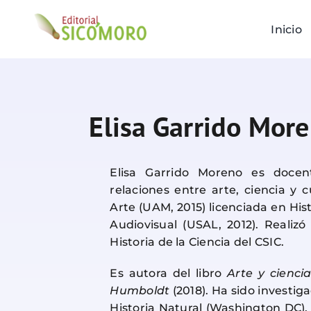
Saltar
al
Inicio
contenido
Elisa Garrido Mor
Elisa Garrido Moreno es docent
relaciones entre arte, ciencia y c
Arte (UAM, 2015) licenciada en His
Audiovisual (USAL, 2012). Realiz
Historia de la Ciencia del CSIC.
Es autora del libro
Arte y cienci
Humboldt
(2018). Ha sido investi
Historia Natural (Washington DC).