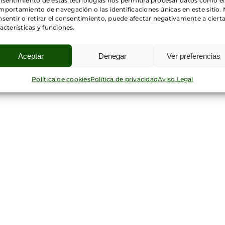
nsentimiento de estas tecnologías nos permitirá procesar datos como el
Libros de este autor
portamiento de navegación o las identificaciones únicas en este sitio.
sentir o retirar el consentimiento, puede afectar negativamente a ciert
acterísticas y funciones.
Aceptar
Denegar
Ver preferencias
Política de cookies
Política de privacidad
Aviso Legal