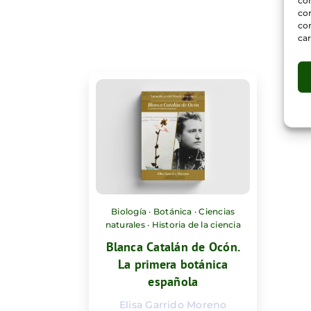
co
com
con
car
Biología
·
Botánica
·
Ciencias
naturales
·
Historia de la ciencia
Blanca Catalán de Ocón.
La primera botánica
española
Elisa Garrido Moreno